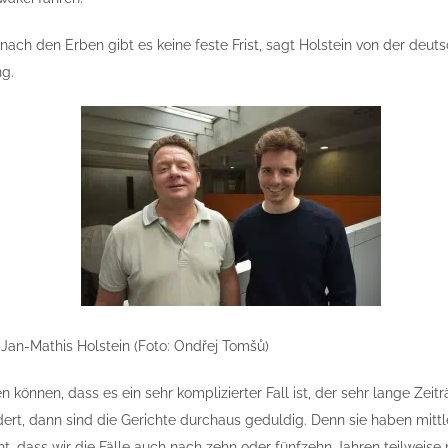
nach den Erben gibt es keine feste Frist, sagt Holstein von der deut
ng.
Jan-Mathis Holstein (Foto: Ondřej Tomšů)
 können, dass es ein sehr komplizierter Fall ist, der sehr lange Zeit
ert, dann sind die Gerichte durchaus geduldig. Denn sie haben mittl
, dass wir die Fälle auch nach zehn oder fünfzehn Jahren teilweise 