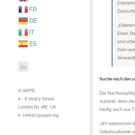
Erbenermi
FR
Deutschl
DE
„Erbenerm
IT
Erben. Da
sind unbe
ES
Dann werd
Verwandt
LinkedIn
Suche nach den u
© IAPPR
Der Nachlasspfleg
6 - 8 Vestry Street
Ausland, denn die
London N1 7RE, UK
häufig auch aus T
e:
contact@iappr.org
„Wir bekommen die
Geburtsurkunde vo