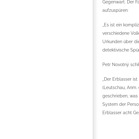
Gegenwart. Der Fa
aufzuspüren:
„Es ist ein kompl
verschiedene Volk
Urkunden über die
detektivische Spür
Petr Novotný schil
„Der Erblasser is
(Leutschau, Anm. 
geschrieben, was f
System der Person
Erblasser acht Ge