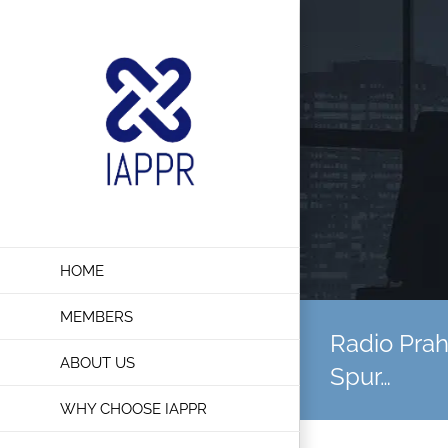
Skip
to
content
HOME
MEMBERS
Radio Prah
ABOUT US
Spur…
WHY CHOOSE IAPPR