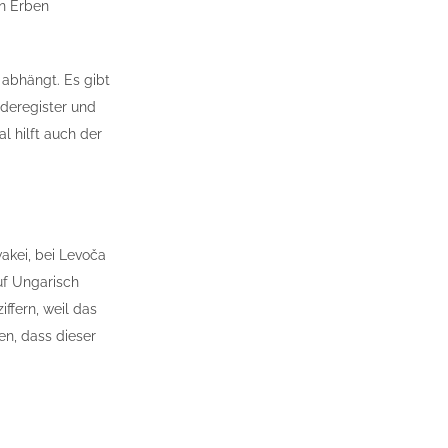
en Erben
 abhängt. Es gibt
lderegister und
l hilft auch der
akei, bei Levoča
uf Ungarisch
ffern, weil das
n, dass dieser