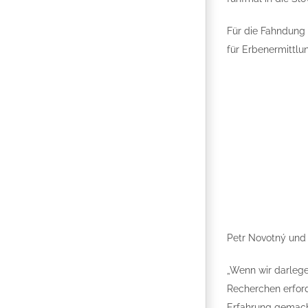
Für die Fahndung 
für Erbenermittlu
Petr Novotný und 
„Wenn wir darlegen
Recherchen erford
Erfahrung gemacht