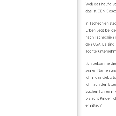
Weil das häufig v
das ist GEN Česko
In Tschechien stec
Erben liegt bei d
nach Tschechien d
den USA. Es sind
Tochterunternehme
„Ich bekomme die
seinen Namen und
ich in das Geburt
ich nach den Elte
Suchen führen mic
bis acht Kinder, 
ermitteln.“