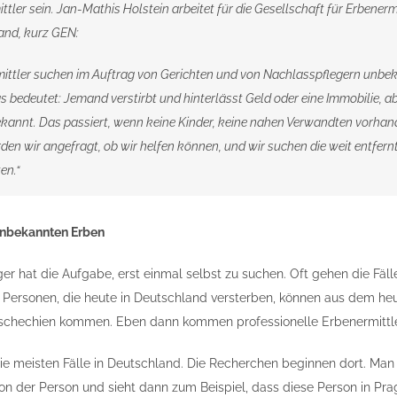
ttler sein. Jan-Mathis Holstein arbeitet für die Gesellschaft für Erbenerm
and, kurz GEN:
ittler suchen im Auftrag von Gerichten und von Nachlasspflegern unbe
s bedeutet: Jemand verstirbt und hinterlässt Geld oder eine Immobilie, ab
kannt. Das passiert, wenn keine Kinder, keine nahen Verwandten vorhan
en wir angefragt, ob wir helfen können, und wir suchen die weit entfern
en.“
nbekannten Erben
er hat die Aufgabe, erst einmal selbst zu suchen. Oft gehen die Fäll
 Personen, die heute in Deutschland versterben, können aus dem he
schechien kommen. Eben dann kommen professionelle Erbenermittler
 meisten Fälle in Deutschland. Die Recherchen beginnen dort. Man h
n der Person und sieht dann zum Beispiel, dass diese Person in Pr