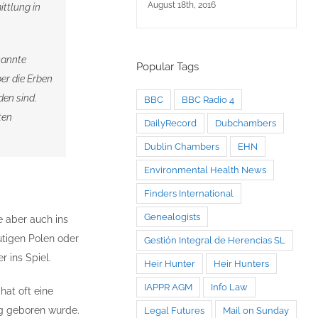
increase
August 18th, 2016
ittlung in
or
decrease
kannte
volume.
Popular Tags
er die Erben
den sind.
BBC
BBC Radio 4
ten
DailyRecord
Dubchambers
Dublin Chambers
EHN
Environmental Health News
Finders International
Genealogists
e aber auch ins
utigen Polen oder
Gestión Integral de Herencias SL
 ins Spiel.
Heir Hunter
Heir Hunters
IAPPR AGM
Info Law
at oft eine
ag geboren wurde.
Legal Futures
Mail on Sunday