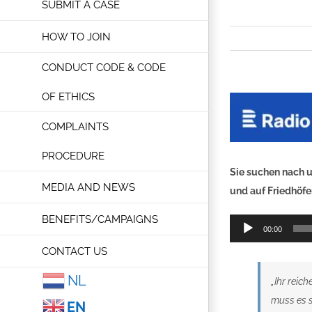
SUBMIT A CASE
HOW TO JOIN
CONDUCT CODE & CODE
OF ETHICS
COMPLAINTS
PROCEDURE
Sie suchen nach u
MEDIA AND NEWS
und auf Friedhöfen
BENEFITS/CAMPAIGNS
Audio
00:00
Player
CONTACT US
NL
„Ihr reic
muss es s
EN