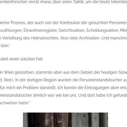
milienforscher verrät etwas über seine Taktik, um die heute lebend
izierter Prozess, der auch von der Konfession der gesuchten Personen
szählungen, Einwohnerregister, Gerichtsakten, Scheidungsakten, Me
 Verleihung des Heimatrechtes. Also viele Archivalien. Und manchma
sinn.“
dert einen solchen Fall:
t in Wien gestorben, stammte aber aus dem Gebiet der heutigen Slow
d. Red.). In der dortigen Region wurden die Personenstandsbücher a
ür mich ein Problem darstellt. Ich konnte die Eintragungen aber entzi
enstandsbücher ähnlich war wie bei uns. Und dort habe ich gefunde
schwister hatte.“