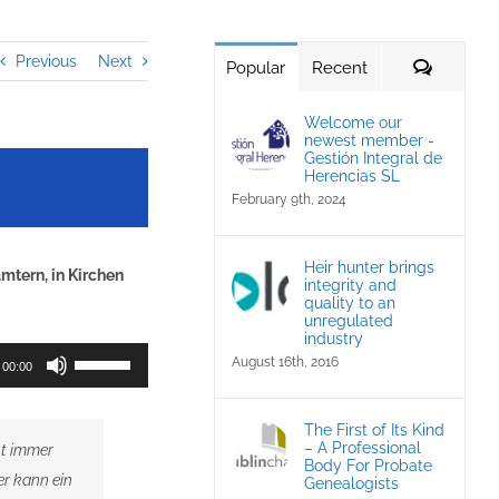
Previous
Next
Commen
Popular
Recent
Welcome our
newest member -
Gestión Integral de
Herencias SL
February 9th, 2024
Heir hunter brings
mtern, in Kirchen
integrity and
quality to an
unregulated
industry
Use
August 16th, 2016
00:00
Up/Down
Arrow
The First of Its Kind
keys
– A Professional
ht immer
Body For Probate
to
er kann ein
Genealogists