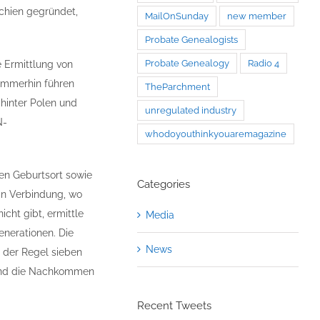
chien gegründet,
MailOnSunday
new member
Probate Genealogists
Probate Genealogy
Radio 4
e Ermittlung von
 Immerhin führen
TheParchment
hinter Polen und
unregulated industry
N-
whodoyouthinkyouaremagazine
en Geburtsort sowie
Categories
in Verbindung, wo
cht gibt, ermittle
Media
enerationen. Die
News
n der Regel sieben
n und die Nachkommen
Recent Tweets