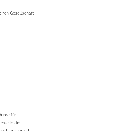
schen Gesellschaft
räume für
erweile die
noch erfolgreich