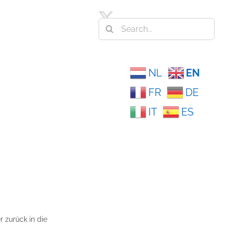
Search
for:
NL
EN
FR
DE
IT
ES
 zurück in die