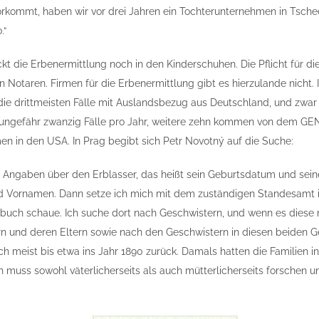
orkommt, haben wir vor drei Jahren ein Tochterunternehmen in Tsche
.“
kt die Erbenermittlung noch in den Kinderschuhen. Die Pflicht für di
en Notaren. Firmen für die Erbenermittlung gibt es hierzulande nicht.
ie drittmeisten Fälle mit Auslandsbezug aus Deutschland, und zwar 
 ungefähr zwanzig Fälle pro Jahr, weitere zehn kommen von dem GE
n in den USA. In Prag begibt sich Petr Novotný auf die Suche:
 Angaben über den Erblasser, das heißt sein Geburtsdatum und sein
 Vornamen. Dann setze ich mich mit dem zuständigen Standesamt 
sbuch schaue. Ich suche dort nach Geschwistern, und wenn es diese ni
rn und deren Eltern sowie nach den Geschwistern in diesen beiden G
h meist bis etwa ins Jahr 1890 zurück. Damals hatten die Familien i
ich muss sowohl väterlicherseits als auch mütterlicherseits forsche